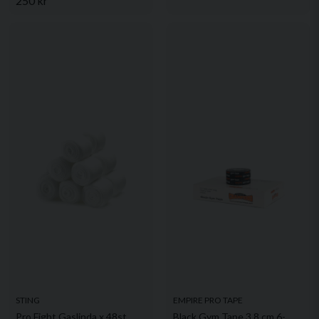
250 kr
STING
EMPIRE PRO TAPE
Pro Fight Gaslinda x 48st
Black Gym Tape 3,8 cm 6-