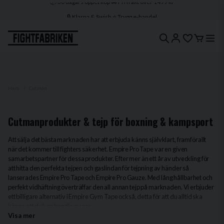
🔒 Klarna & Swish ⭐ Trygg e-handel
🚀 1–3 dagars leverans 🇸🇪 Svenskt lager
Hem
Cutman
Cutmanprodukter & tejp för boxning & kampsport
Att sälja det bästa marknaden har att erbjuda känns självklart, framförallt
när det kommer till fighters säkerhet. Empire Pro Tape var en given
samarbetspartner för dessa produkter. Efter mer än ett år av utveckling för
att hitta den perfekta tejpen och gaslindan för tejpning av händer så
lanserades Empire Pro Tape och Empire Pro Gauze. Med lång hållbarhet och
perfekt vidhäftning överträffar den all annan tejp på marknaden. Vi erbjuder
ett billigare alternativ i Empire Gym Tape också, detta för att du alltid ska
känna att du kan handla av oss.
Visa mer