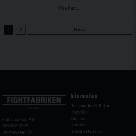
Visa fler ...
1
2
Nästa »
Information
Reklamation & Retur
Köpvillkor
Om oss
Fightfabriken AB
Kontakt
559269-3229
Integritetspolicy
Skyttevägen 27