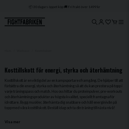
📦 30 dagars öppet köp 🚚 Fri frakt över 1499 kr
🔒 Klarna & Swish ⭐ Trygg e-handel
🚀 1–3 dagars leverans 🇸🇪 Svenskt lager
Hem
Wellness
Kosttillskott
Kosttillskott för energi, styrka och återhämtning
Kosttillskott är en viktig del av en kampsportares framgång. De hjälper till att
förbättra din energi, styrka och återhämtning så att du kan prestera på topp i
varje träningspass och match. Hos oss hittar du proteinpulver, pre-workouts
och återhämtningsprodukter av högsta kvalitet, speciellt framtagna för
idrottare. Bygg muskler, återhämta dig snabbare och håll energinivån på
topp med våra kosttillskott. Beställ idag och ta din träning till nästa nivå!
Visa mer