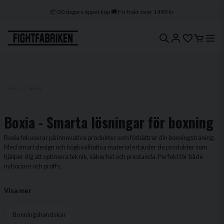
📦 30 dagars öppet köp 🚚 Fri frakt över 1499 kr
🔒 Klarna & Swish ⭐ Trygg e-handel
🚀 1–3 dagars leverans 🇸🇪 Svenskt lager
Hem
Boxia
Boxia - Smarta lösningar för boxning
Boxia fokuserar på innovativa produkter som förbättrar din boxningsträning.
Med smart design och högkvalitativa material erbjuder de produkter som
hjälper dig att optimera teknik, säkerhet och prestanda. Perfekt för både
nybörjare och proffs.
Visa mer
Boxningshandskar