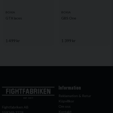
BOXIA
BOXIA
GTX laces
GBS One
1 499 kr
1 399 kr
Information
Reklamation & Retur
Köpvillkor
Om oss
Fightfabriken AB
Kontakt
559269-3229