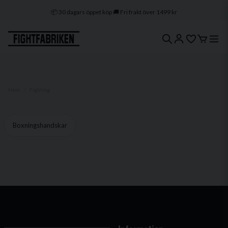
📦 30 dagars öppet köp 🚚 Fri frakt över 1499 kr
🔒 Klarna & Swish ⭐ Trygg e-handel
🚀 1–3 dagars leverans 🇸🇪 Svenskt lager
Hem
Fighting
Boxningshandskar