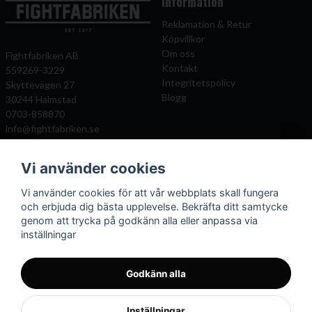
Information
Reklamation & Retur
Köpvillkor
Om oss
Fightfabriken AB
Kontakt
559269-3229
Integritetspolicy
Skyttevägen 27
Blogg
30244 Halmstad
0703-858870
info@fightfabriken.se
Vi använder cookies
Mitt konto
Populära katagorier
Vi använder cookies för att vår webbplats skall fungera
Önskelista
Boxningshandskar
och erbjuda dig bästa upplevelse. Bekräfta ditt samtycke
Logga in
Benskydd
genom att trycka på godkänn alla eller anpassa via
Registrera dig
Kampsportsskydd
inställningar
Glömt lösenord?
Kläder och väskor
Mittsar
Boxningssäckar
Godkänn alla
Inställningar