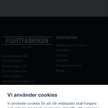
Information
Reklamation & Retur
Köpvillkor
Om oss
Fightfabriken AB
Kontakt
559269-3229
Integritetspolicy
Skyttevägen 27
Blogg
30244 Halmstad
0703-858870
info@fightfabriken.se
Vi använder cookies
Mitt konto
Populära katagorier
Vi använder cookies för att vår webbplats skall fungera
Önskelista
Boxningshandskar