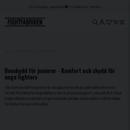
📦 30 dagars öppet köp 🚚 Fri frakt över 1499 kr
🔒 Klarna & Swish ⭐ Trygg e-handel
🚀 1–3 dagars leverans 🇸🇪 Svenskt lager
Hem
Benskydd
Benskydd junior
Benskydd för juniorer - Komfort och skydd för
unga fighters
Våra benskydd för juniorer är designade för att ge optimal komfort och
skydd. Perfekta för unga fighters som tränar kampsport, oavsett nivå. Med
högkvalitativa material och genomtänkt design säkerställer vi att de håller
för både träning och tävling.