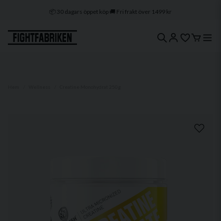
🔒 Klarna & Swish ⭐ Trygg e-handel
🚀 1–3 dagars leverans 🇸🇪 Svenskt lager
Hem
Wellness
Creatine Monohydrat 250g