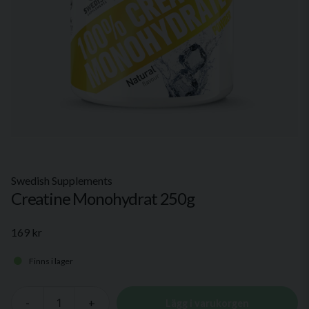
Swedish Supplements
Creatine Monohydrat 250g
169 kr
Finns i lager
-
+
Lägg i varukorgen