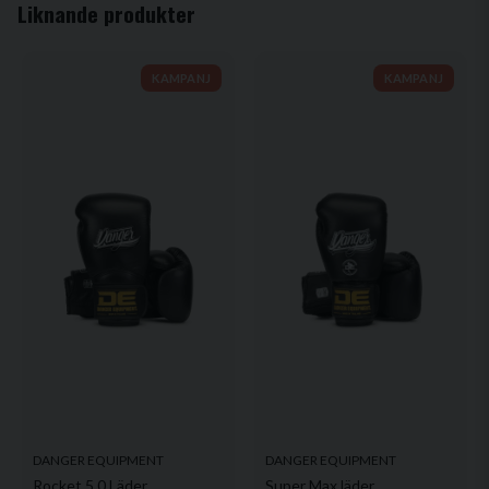
Mejladress
Liknande produkter
KAMPANJ
KAMPANJ
Ja, ni får publicera min fråga
Skicka fråga
DANGER EQUIPMENT
DANGER EQUIPMENT
Rocket 5.0 Läder
Super Max läder