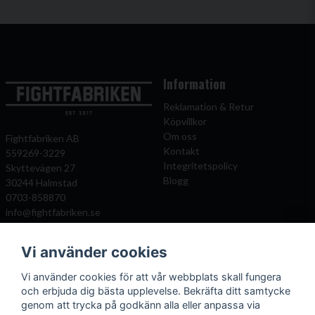
Information
Reklamation & Retur
Köpvillkor
Om oss
Fightfabriken AB
Kontakt
559269-3229
Integritetspolicy
Skyttevägen 27
Blogg
30244 Halmstad
0703-858870
info@fightfabriken.se
Vi använder cookies
Mitt konto
Populära katagorier
Vi använder cookies för att vår webbplats skall fungera
Önskelista
Boxningshandskar
och erbjuda dig bästa upplevelse. Bekräfta ditt samtycke
Logga in
Benskydd
genom att trycka på godkänn alla eller anpassa via
Registrera dig
Kampsportsskydd