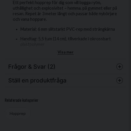
Ett perfekt hopprep för dig som vill bygga rytm,
uthållighet och explosivitet – hemma, på gymmet eller på
resan. Repet är 3 meter långt och passar både nybörjare
och vana hoppare.
Material: 6 mm slitstarkt PVC-rep med strängkärna
Handtag: 5,5 tum (14 cm), tillverkade i okrossbart
plastpolymer
Visa mer
Låsningssystem: Snap-lock-system för enkel
längdjustering
Frågor & Svar (2)
Passform & känsla: Välbalanserad vikt för bra flyt
och rytm
Ställ en produktfråga
Funktion: Passar för uppvärmning, HIIT, intervaller
Ivan frågade
för 1 år sedan
och grundträning
Går det att justera längden?
question
Fråga oss något om denna produkten...
Relaterade kategorier
För vem: Alla nivåer – från nybörjare till avancerade
Butiken svarade
hoppare
Ja det för det. Det är väldigt smidigt att göra det.
Hopprep
Elite Jump 6 mm Core är ett mångsidigt hopprep som
kombinerar funktion och hållbarhet. Det tjockare repet
name
Kenny Grahn frågade
för 1 år sedan
ger precis rätt motstånd för att du ska kunna hitta ett
Namn