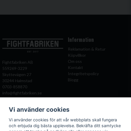
Information
Reklamation & Retur
Köpvillkor
Om oss
Fightfabriken AB
Kontakt
559269-3229
Integritetspolicy
Skyttevägen 27
Blogg
30244 Halmstad
0703-858870
info@fightfabriken.se
Vi använder cookies
Mitt konto
Populära katagorier
Vi använder cookies för att vår webbplats skall fungera
Önskelista
Boxningshandskar
och erbjuda dig bästa upplevelse. Bekräfta ditt samtycke
Logga in
Benskydd