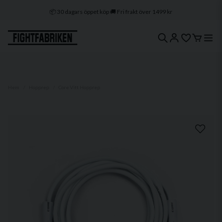
📦 30 dagars öppet köp 🚚 Fri frakt över 1499 kr
🔒 Klarna & Swish ⭐ Trygg e-handel
🚀 1–3 dagars leverans 🇸🇪 Svenskt lager
Hem
Hopprep
Core Vitt Hopprep