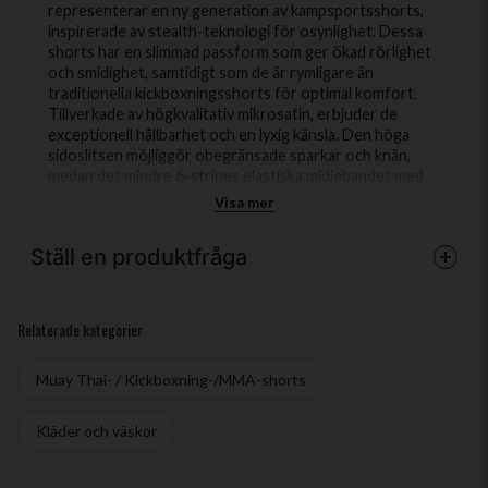
representerar en ny generation av kampsportsshorts,
inspirerade av stealth-teknologi för osynlighet. Dessa
shorts har en slimmad passform som ger ökad rörlighet
och smidighet, samtidigt som de är rymligare än
traditionella kickboxningsshorts för optimal komfort.
Tillverkade av högkvalitativ mikrosatin, erbjuder de
exceptionell hållbarhet och en lyxig känsla. Den höga
sidoslitsen möjliggör obegränsade sparkar och knän,
medan det mindre 6-stripes elastiska midjebandet med
innerdragsko säkerställer en säker och bekväm
Visa mer
passform.
Ställ en produktfråga
question
Fråga oss något om denna produkten...
Relaterade kategorier
Muay Thai- / Kickboxning-/MMA-shorts
name
Kläder och väskor
Namn