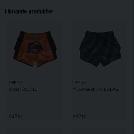
email
Mejladress
Liknande produkter
Ja, ni får publicera min fråga
FAIRTEX
FAIRTEX
Shorts BS1711
Muaythai shorts BS1902
Skicka fråga
619 kr
649 kr