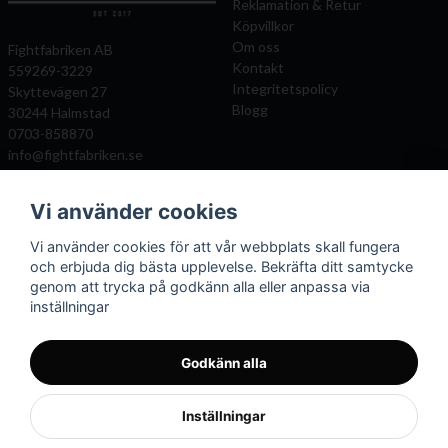
Reklamation & Retur
Köpvillkor
Om oss
Fightfabriken AB
Kontakt
559269-3229
Integritetspolicy
Skyttevägen 27
Blogg
30244 Halmstad
0703-858870
info@fightfabriken.se
Vi använder cookies
Mitt konto
Populära katagorier
Vi använder cookies för att vår webbplats skall fungera
Önskelista
Boxningshandskar
och erbjuda dig bästa upplevelse. Bekräfta ditt samtycke
Logga in
Benskydd
genom att trycka på godkänn alla eller anpassa via
Registrera dig
Kampsportsskydd
inställningar
Glömt lösenord?
Kläder och väskor
Mittsar
Boxningssäckar
Godkänn alla
Inställningar