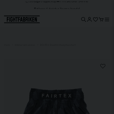
🔒 Klarna & Swish ⭐ Trygg e-handel
🚀 1–3 dagars leverans 🇸🇪 Svenskt lager
Hem
Kläder och väskor
BS1901 Stealth Muaythaishort