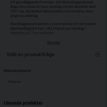
Ett grundläggande freestyle- och fitnesshopprep med
långa okrossbara 8-tums handtag och ett slitstarkt 4mm
PVC-rep. Användbar både inomhus och utomhus, även
på grova underlag
Handtagskonstruktion:
Levereras med ett okrossbart
plasthandtag på 8 tum / vikt 24 gram per handtag /
diameter på 2,3 cm vid änden.
Rep:
4mm PVC-rep med strängkärna som kan användas
Visa mer
både inomhus och utomhus på grova underlag. Mycket
hållbart. PVC-repet är lätt att byta ut när det blir slitet,
Ställ en produktfråga
eller anpassa färgen på ditt PVC-rep. Se ersättnings-
PVC-rep.
question
Justerbar Storlek:
Levereras med ett 3 meter långt rep.
Fråga oss något om denna produkten...
Relaterade kategorier
Passar alla upp till 190cm. Snäpp-/låssystemet gör det
otroligt enkelt att justera längden. Dra bara det den
justerbara änden till önskad längd och klipp av
Hopprep
överskottet med sax.
name
Namn
Liknande produkter