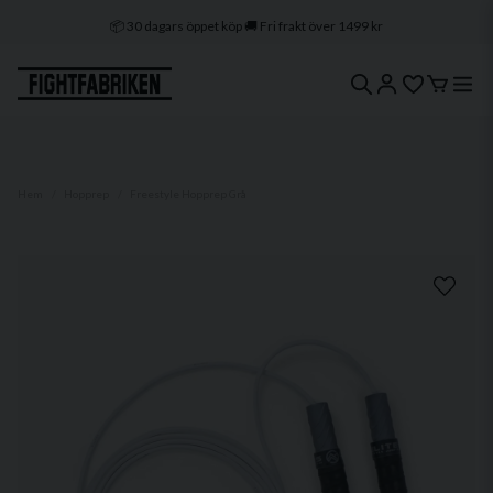
🔒 Klarna & Swish ⭐ Trygg e-handel
🚀 1–3 dagars leverans 🇸🇪 Svenskt lager
Hem
Hopprep
Freestyle Hopprep Grå