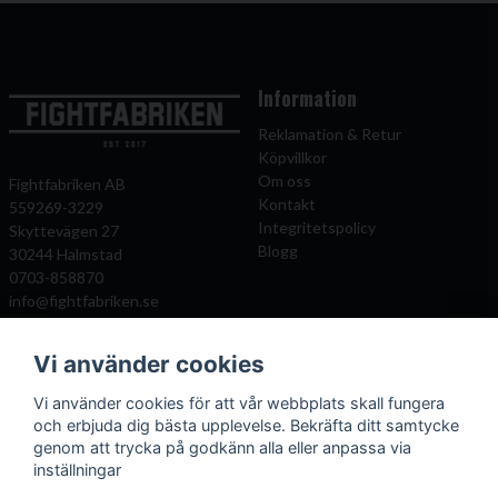
Information
Reklamation & Retur
Köpvillkor
Om oss
Fightfabriken AB
Kontakt
559269-3229
Integritetspolicy
Skyttevägen 27
Blogg
30244 Halmstad
0703-858870
info@fightfabriken.se
Vi använder cookies
Mitt konto
Populära katagorier
Vi använder cookies för att vår webbplats skall fungera
Önskelista
Boxningshandskar
och erbjuda dig bästa upplevelse. Bekräfta ditt samtycke
Logga in
Benskydd
genom att trycka på godkänn alla eller anpassa via
Registrera dig
Kampsportsskydd
inställningar
Glömt lösenord?
Kläder och väskor