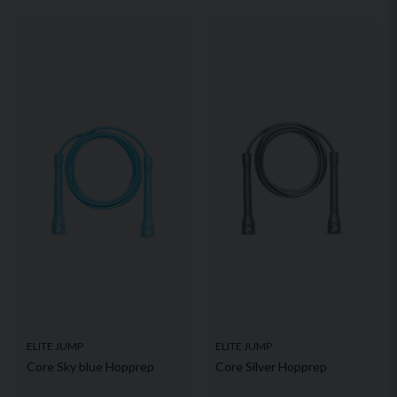
email
Mejladress
Ja, ni får publicera min fråga
Skicka fråga
ELITE JUMP
ELITE JUMP
Core Sky blue Hopprep
Core Silver Hopprep