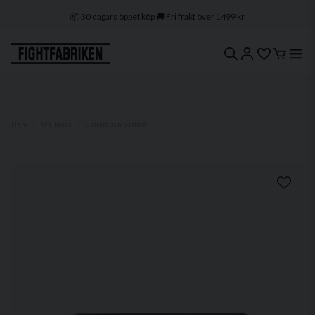
📦 30 dagars öppet köp 🚚 Fri frakt över 1499 kr
🔒 Klarna & Swish ⭐ Trygg e-handel
🚀 1–3 dagars leverans 🇸🇪 Svenskt lager
Hem
Wellness
Generation 5 isbad