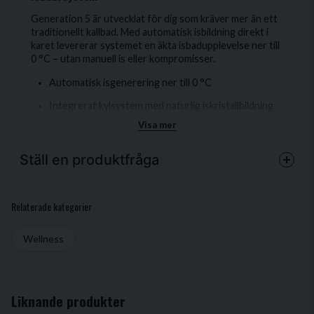
Generation 5 är utvecklat för dig som kräver mer än ett
traditionellt kallbad. Med automatisk isbildning direkt i
karet levererar systemet en äkta isbadupplevelse ner till
0 °C – utan manuell is eller kompromisser.
Automatisk isgenerering ner till 0 °C
Integrerat kylsystem med naturlig iskristallbildning
Visa mer
304 rostfritt stål i industrikvalitet
Exklusiva detaljer i rödcederträ
Ställ en produktfråga
4-stegs reningssystem med ozon och UV
question
Touch-display och intelligent temperaturstyrning
Fråga oss något om denna produkten...
Relaterade kategorier
LED-belysning och isolerat skyddslock
Wellness
Plug & play-installation
name
CE-godkänd
Namn
Generation 5 kombinerar europeisk ingenjörskonst med
Liknande produkter
skandinavisk design. Det integrerade kylsystemet skapar