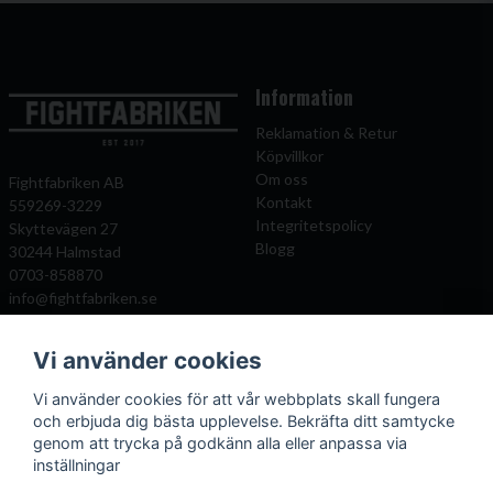
Information
Reklamation & Retur
Köpvillkor
Om oss
Fightfabriken AB
Kontakt
559269-3229
Integritetspolicy
Skyttevägen 27
Blogg
30244 Halmstad
0703-858870
info@fightfabriken.se
Vi använder cookies
Mitt konto
Populära katagorier
Vi använder cookies för att vår webbplats skall fungera
Önskelista
Boxningshandskar
och erbjuda dig bästa upplevelse. Bekräfta ditt samtycke
Logga in
Benskydd
genom att trycka på godkänn alla eller anpassa via
Registrera dig
Kampsportsskydd
inställningar
Glömt lösenord?
Kläder och väskor