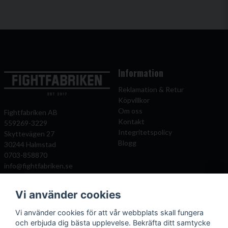
Information
Reklamation & Retur
Köpvillkor
Om oss
Fightfabriken AB
Kontakt
559269-3229
Integritetspolicy
Skyttevägen 27
Blogg
30244 Halmstad
0703-858870
info@fightfabriken.se
Vi använder cookies
Mitt konto
Populära katagorier
Vi använder cookies för att vår webbplats skall fungera
Önskelista
Boxningshandskar
och erbjuda dig bästa upplevelse. Bekräfta ditt samtycke