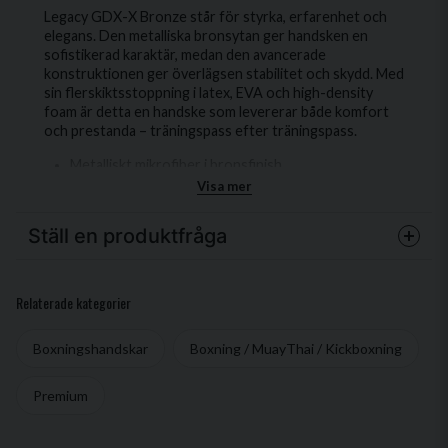
Legacy GDX-X Bronze står för styrka, erfarenhet och
elegans. Den metalliska bronsytan ger handsken en
sofistikerad karaktär, medan den avancerade
konstruktionen ger överlägsen stabilitet och skydd. Med
sin flerskiktsstoppning i latex, EVA och high-density
foam är detta en handske som levererar både komfort
och prestanda – träningspass efter träningspass.
Metalliskt mikrofiber i bronsfinish
Visa mer
3-lagersstoppning för optimalt skydd
Snörad design för stabilitet och kontroll
Ställ en produktfråga
X-detalj vid handleden för stil och struktur
question
Fråga oss något om denna produkten...
Handgjorda i Italien
Relaterade kategorier
Legacy GDX-X Bronze är för dig som uppskattar
Boxningshandskar
Boxning / MuayThai / Kickboxning
tradition, kvalitet och ett sofistikerat uttryck – en
handske byggd för att hålla lika länge som ditt driv.
name
Premium
Namn