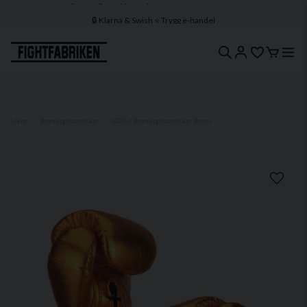
🔒 Klarna & Swish ⭐ Trygg e-handel
🚀 1–3 dagars leverans 🇸🇪 Svenskt lager
Hem
Boxningshandskar
GDX-X Boxningshandskar Brons