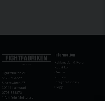
Information
Reklamation & Retur
Köpvillkor
Om oss
Fightfabriken AB
Kontakt
559269-3229
Integritetspolicy
Skyttevägen 27
Blogg
30244 Halmstad
0703-858870
info@fightfabriken.se