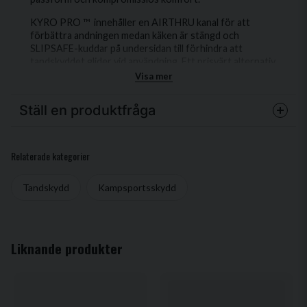
KYRO PRO ™ innehåller en AIRTHRU kanal för att
förbättra andningen medan käken är stängd och
SLIPSAFE-kuddar på undersidan till förhindra att
tandskyddet glider vid användning. Ett prisvärt alternativ
för träningen.
Visa mer
Ställ en produktfråga
question
Fråga oss något om denna produkten...
Relaterade kategorier
Tandskydd
Kampsportsskydd
name
Namn
Liknande produkter
email
Mejladress