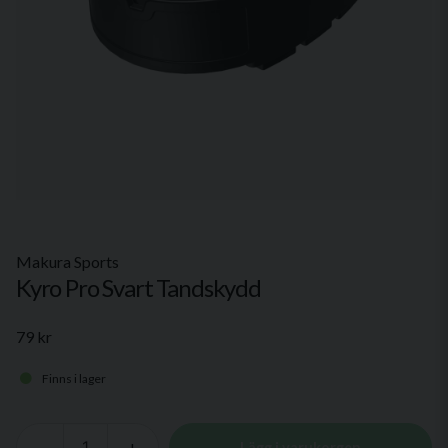
Makura Sports
Kyro Pro Svart Tandskydd
79 kr
Finns i lager
-
+
Lägg i varukorgen