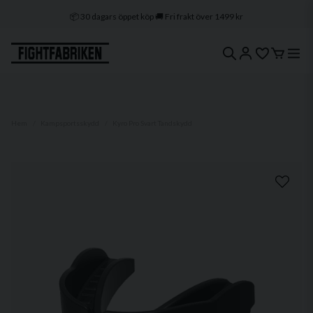
📦 30 dagars öppet köp 🚚 Fri frakt över 1499 kr
🔒 Klarna & Swish ⭐ Trygg e-handel
🚀 1–3 dagars leverans 🇸🇪 Svenskt lager
Hem
Kampsportsskydd
Kyro Pro Svart Tandskydd