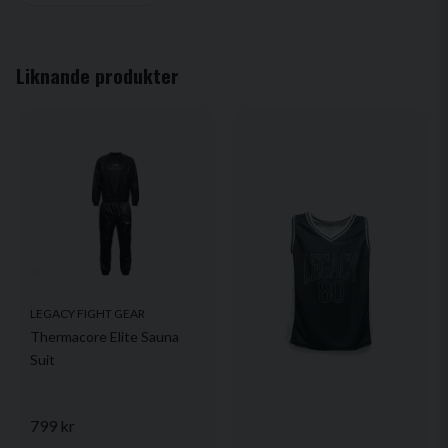
email
Mejladress
Liknande produkter
Ja, ni får publicera min fråga
Skicka fråga
LEGACY FIGHT GEAR
Thermacore Elite Sauna
Suit
799 kr