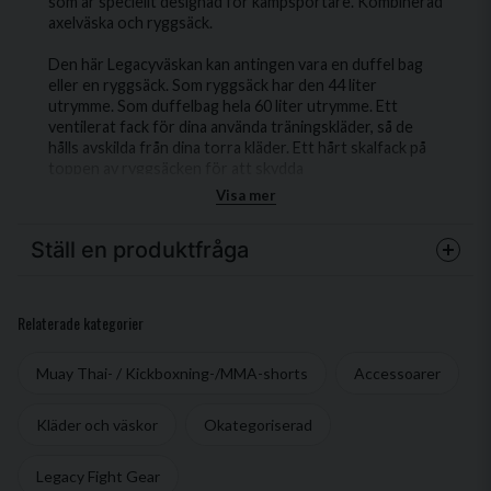
som är speciellt designad för kampsportare. Kombinerad
axelväska och ryggsäck.
Den här Legacyväskan kan antingen vara en duffel bag
eller en ryggsäck. Som ryggsäck har den 44 liter
utrymme. Som duffelbag hela 60 liter utrymme. Ett
ventilerat fack för dina använda träningskläder, så de
hålls avskilda från dina torra kläder. Ett hårt skalfack på
toppen av ryggsäcken för att skydda
glasögon/mobiltelefoner. Under skalfacket finns ett
Visa mer
hemligt dolt fack där man kan förvara värdesaker. Ett
vadderat laptopfack för att skydda din laptop.
Ställ en produktfråga
question
Fråga oss något om denna produkten...
Relaterade kategorier
Muay Thai- / Kickboxning-/MMA-shorts
Accessoarer
name
Kläder och väskor
Okategoriserad
Namn
Legacy Fight Gear