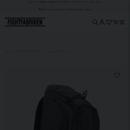
🔒 Klarna & Swish ⭐ Trygg e-handel
🚀 1–3 dagars leverans 🇸🇪 Svenskt lager
Hem
Kläder och väskor
Träningsväska 2.1