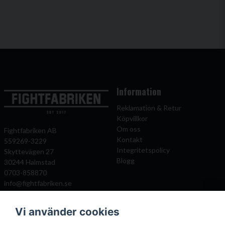
Information
Reklamation & Retur
Köpvillkor
Om oss
Fightfabriken AB
Kontakt
559269-3229
Integritetspolicy
Skyttevägen 27
Blogg
30244 Halmstad
0703-858870
info@fightfabriken.se
Vi använder cookies
Mitt konto
Populära katagorier