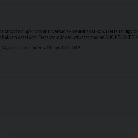
ta tandställningar och är tillverkad av medicinsk silikon. Detta fär
r och bekväm passform. Dessutom är det utrustat med en SHOKBLOKE
RA, och det erbjuder stötskydd på nivå 2.
ng både i över och underkäke?
 från SafeJawz
email
Mejladress