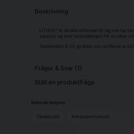
Beskrivning
LITHOS™ är särskilt utformad för dig som har fas
anpassar sig över tandställningen för en säke
Tandskyddet är CE-godkänt och certifierat av SAT
Frågor & Svar (1)
Ställ en produktfråga
Maria frågade
för 1 år sedan
Fungerar detta skydd bra när man har tandställni
question
Fråga oss något om denna produkten...
Relaterade kategorier
Butiken svarade
Ja, men skulle rekommendera detta istället.
ORTHO
Tandskydd
Kampsportsskydd
name
Namn