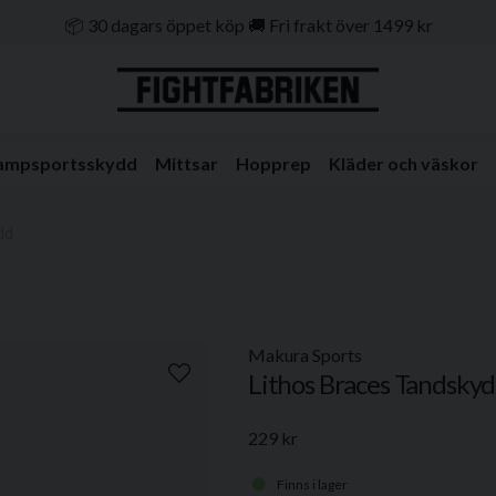
📦 30 dagars öppet köp 🚚 Fri frakt över 1499 kr
🔒 Klarna & Swish ⭐ Trygg e-handel
🚀 1–3 dagars leverans 🇸🇪 Svenskt lager
ampsportsskydd
Mittsar
Hopprep
Kläder och väskor
dd
Makura Sports
Lithos Braces Tandsky
229 kr
Finns i lager