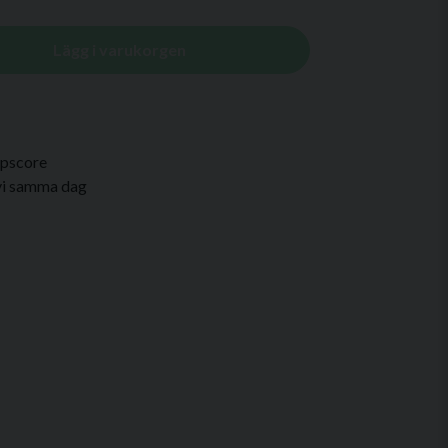
Lägg i varukorgen
Lipscore
 vi samma dag