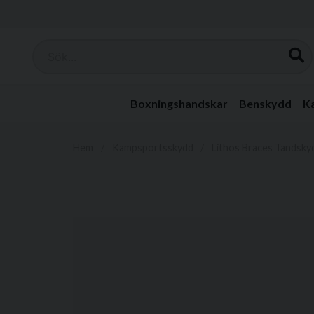
Sök...
Boxningshandskar
Benskydd
K
Hem
Kampsportsskydd
Lithos Braces Tandsky