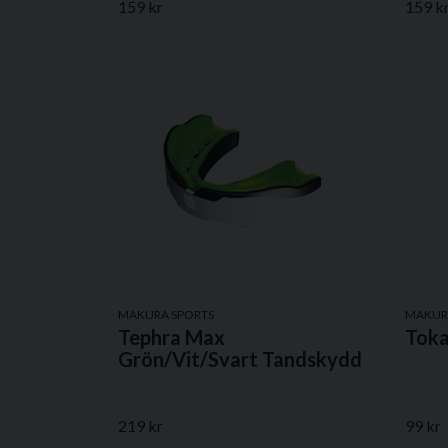
159 kr
159 k
MAKURA SPORTS
MAKUR
Tephra Max
Toka
Grön/Vit/Svart Tandskydd
219 kr
99 kr