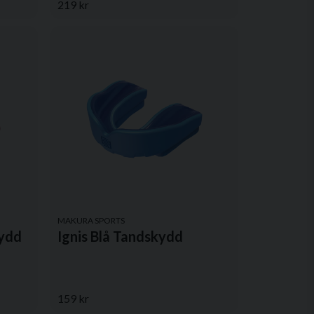
219 kr
MAKURA SPORTS
kydd
Ignis Blå Tandskydd
159 kr