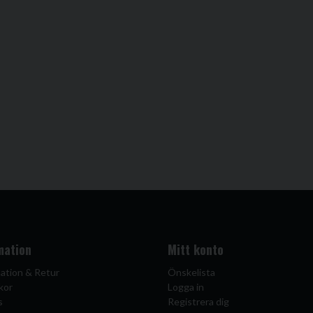
mation
Mitt konto
ation & Retur
Önskelista
kor
Logga in
s
Registrera dig