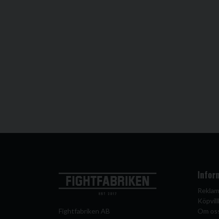
Infor
Reklam
Köpvill
Fightfabriken AB
Om os