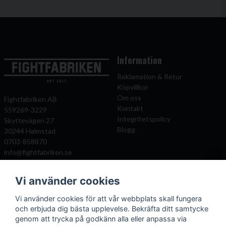
Information
Reklamation & Retur
Köpvillkor
Om oss
Fightfabriken AB
Kontakt
559269-3229
Integritetspolicy
Skyttevägen 27
Blogg
30244 Halmstad
0703-858870
info@fightfabriken.se
Vi använder cookies
Mitt konto
Populära katagorier
Vi använder cookies för att vår webbplats skall fungera
Önskelista
Boxningshandskar
och erbjuda dig bästa upplevelse. Bekräfta ditt samtycke
Logga in
Benskydd
genom att trycka på godkänn alla eller anpassa via
Registrera dig
Kampsportsskydd