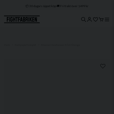
📦 30 dagars öppet köp 🚚 Fri frakt över 1499 kr
🔒 Klarna & Swish ⭐ Trygg e-handel
🚀 1–3 dagars leverans 🇸🇪 Svenskt lager
Hem
Kampsportsskydd
Mexican handwraps 4.5m Orange