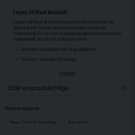
Legacy All Black Benskydd
Legacy All Black är helsvarta benskydd utvecklade för
sparring och teknikträning inom thaiboxning och
kickboxning. En ren och avskalad design kombineras med
funktionellt skydd och stabil passform.
Slitstarkt konstläder för lång hållbarhet
Helsvart, minimalistisk design
Förformad konstruktion för naturlig passform
Visa mer
Stötdämpande stoppning över smalben och fot
Ställ en produktfråga
Kardborreband för säker och justerbar passform
Lätta och smidiga vid rörelse
question
Fråga oss något om denna produkten...
Relaterade kategorier
Den förformade designen gör att benskydden följer
benets naturliga linje och sitter stabilt under rörelse.
Stoppningen absorberar slag och sparkar effektivt utan
Muay Thai / Kickboxning
Benskydd
att kännas klumpig, vilket ger en balanserad kombination
av skydd och rörlighet. Den breda
name