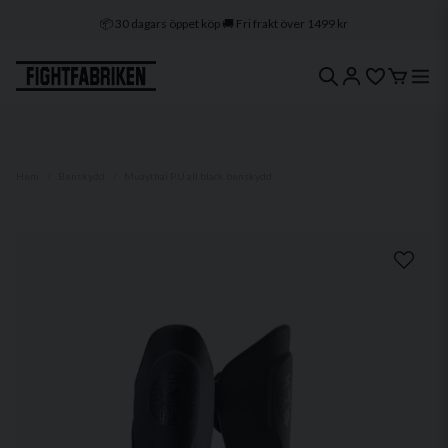
📦 30 dagars öppet köp 🚚 Fri frakt över 1499 kr
🔒 Klarna & Swish ⭐ Trygg e-handel
🚀 1–3 dagars leverans 🇸🇪 Svenskt lager
Hem
Benskydd
Muaythai P.U all black benskydd