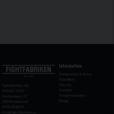
Information
Reklamation & Retur
Köpvillkor
Om oss
Fightfabriken AB
Kontakt
559269-3229
Integritetspolicy
Skyttevägen 27
Blogg
30244 Halmstad
0703-858870
info@fightfabriken.se