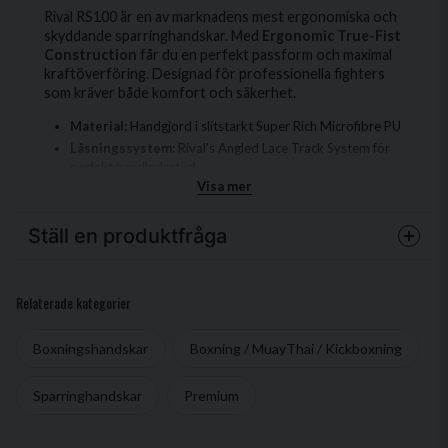
Rival RS100 är en av marknadens mest ergonomiska och
skyddande sparringhandskar. Med
Ergonomic True-Fist
Construction
får du en perfekt passform och maximal
kraftöverföring. Designad för professionella fighters
som kräver både komfort och säkerhet.
Material:
Handgjord i slitstarkt Super Rich Microfibre PU
Låsningssystem:
Rival’s Angled Lace Track System för
perfekt handledsstöd
Visa mer
Passform & skydd:
Layered Foam Construction för
optimalt stötdämpning
Komfort:
Mjuk, skumfodrad insida och ventilerande
Ställ en produktfråga
mesh på handflatan
Extra stöd:
Hög vaddering runt handleden för maximal
question
stabilitet
Fråga oss något om denna produkten...
Relaterade kategorier
Rival RS100 Professional Sparring Glove är en
högklassig sparringhandske
som kombinerar
Boxningshandskar
Boxning / MuayThai / Kickboxning
ergonomisk passform
,
exceptionell stötdämpning
och
slitstarkt material
för att leverera
den ultimata
name
Sparringhandskar
Premium
Namn
sparringupplevelsen
.
Den innovativa
Ergonomic True-Fist Construction