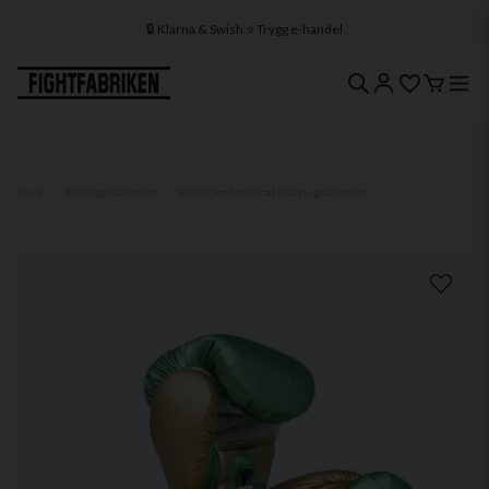
🔒 Klarna & Swish ⭐ Trygg e-handel
🚀 1–3 dagars leverans 🇸🇪 Svenskt lager
Hem
Boxningshandskar
RS100 Professional Sparringhandskar