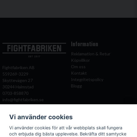
Information
Reklamation & Retur
Köpvillkor
Om oss
Fightfabriken AB
Kontakt
559269-3229
Integritetspolicy
Skyttevägen 27
Blogg
30244 Halmstad
0703-858870
info@fightfabriken.se
Vi använder cookies
Mitt konto
Populära katagorier
Vi använder cookies för att vår webbplats skall fungera
Önskelista
Boxningshandskar
och erbjuda dig bästa upplevelse. Bekräfta ditt samtycke