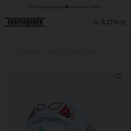
📦 30 dagars öppet köp 🚚 Fri frakt över 1499 kr
🔒 Klarna & Swish ⭐ Trygg e-handel
🚀 1–3 dagars leverans 🇸🇪 Svenskt lager
Hem
Kampsportsskydd
Tandskydd
Spider Gwen Tandskydd