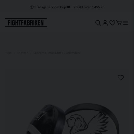
📦 30 dagars öppet köp 🚚 Fri frakt över 1499 kr
🔒 Klarna & Swish ⭐ Trygg e-handel
🚀 1–3 dagars leverans 🇸🇪 Svenskt lager
Hem
Mittsar
Supreme Focus Mitts Black/White