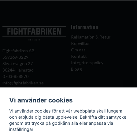
Information
Reklamation & Retur
Köpvillkor
Om oss
Fightfabriken AB
Kontakt
559269-3229
Integritetspolicy
Skyttevägen 27
Blogg
30244 Halmstad
0703-858870
info@fightfabriken.se
Vi använder cookies
Mitt konto
Populära katagorier
Vi använder cookies för att vår webbplats skall fungera
Önskelista
Boxningshandskar
och erbjuda dig bästa upplevelse. Bekräfta ditt samtycke
Logga in
Benskydd
genom att trycka på godkänn alla eller anpassa via
Registrera dig
Kampsportsskydd
inställningar
Glömt lösenord?
Kläder och väskor