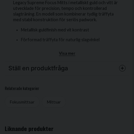
Legacy Supreme Focus Mitts i metalliskt guld och vitt är
utvecklade för precision, tempo och kontrollerad
slagträning. En modell som kombinerar tydlig träffyta
med stabil konstruktion för seriös padwork.
Metallisk guldfinish med vit kontrast
Förformad träffyta för naturlig slagvinkel
Lätt och balanserad konstruktion
Visa mer
Stabil kardborrestängning runt handleden
Ställ en produktfråga
Ergonomiskt grepp för trygg kontroll
Den böjda träffytan hjälper slaget att landa rätt och ger
question
Fråga oss något om denna produkten...
tydlig respons vid varje kombination. Konstruktionen är
Relaterade kategorier
lätt nog för snabba sekvenser, men tillräckligt stabil för
att hantera kraftfulla slag.
Fokusmittsar
Mittsar
Handledsstödet sitter säkert och ger en fast känsla
genom hela passet. Greppet är utformat för att minska
name
Namn
belastning och ge bättre kontroll, även vid hög
intensitet och längre ronder.
Liknande produkter
Gold/White-versionen ger ett tydligt visuellt intryck i