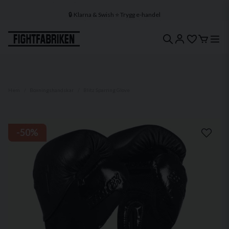
🔒 Klarna & Swish ⭐ Trygg e-handel
🚀 1–3 dagars leverans 🇸🇪 Svenskt lager
Hem
Boxningshandskar
Blitz Sparring Glove
-
50
%