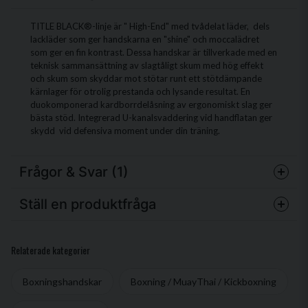
TITLE BLACK®-linje är " High-End" med tvådelat läder, dels
lackläder som ger handskarna en "shine" och moccalädret
som ger en fin kontrast. Dessa handskar är tillverkade med en
teknisk sammansättning av slagtåligt skum med hög effekt
och skum som skyddar mot stötar runt ett stötdämpande
kärnlager för otrolig prestanda och lysande resultat. En
duokomponerad kardborrdelåsning av ergonomiskt slag ger
bästa stöd. Integrerad U-kanalsvaddering vid handflatan ger
skydd vid defensiva moment under din träning.
Frågor & Svar (1)
Ställ en produktfråga
Anneli Forslund frågade
för 8 månader sedan
Är det längre öppet köp på julklapp
question
Fråga oss något om denna produkten...
Relaterade kategorier
Butiken svarade
Ja, det gäller december ut.
Boxningshandskar
Boxning / MuayThai / Kickboxning