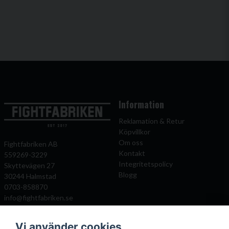
Information
Reklamation & Retur
Köpvillkor
Om oss
Fightfabriken AB
Kontakt
559269-3229
Integritetspolicy
Skyttevägen 27
Blogg
30244 Halmstad
0703-858870
info@fightfabriken.se
Vi använder cookies