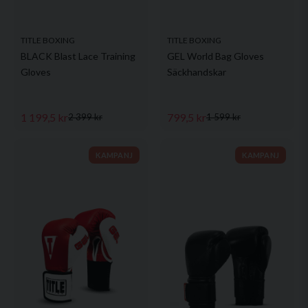
TITLE BOXING
TITLE BOXING
BLACK Blast Lace Training
GEL World Bag Gloves
Gloves
Säckhandskar
1 199,5 kr
799,5 kr
2 399 kr
1 599 kr
KAMPANJ
KAMPANJ