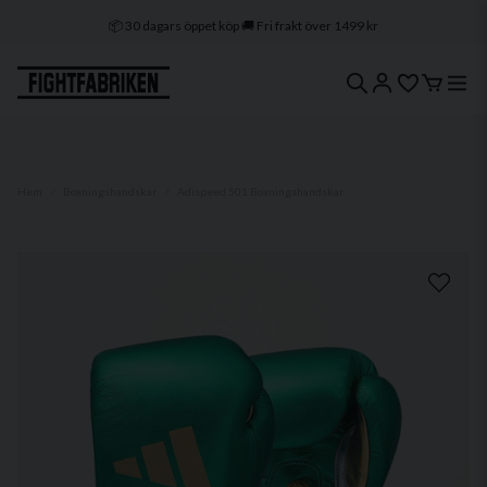
🔒 Klarna & Swish ⭐ Trygg e-handel
🚀 1–3 dagars leverans 🇸🇪 Svenskt lager
Hem
Boxningshandskar
Adispeed 501 Boxningshandskar