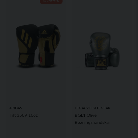
KAMPANJ
Ja, ni får publicera min fråga
Skicka fråga
ADIDAS
LEGACY FIGHT GEAR
Tilt 350V 10oz
BGL1 Olive
Boxningshandskar