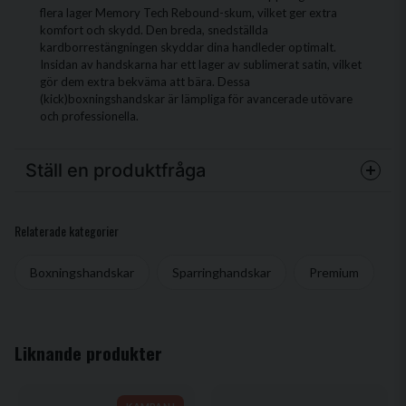
flera lager Memory Tech Rebound-skum, vilket ger extra
komfort och skydd. Den breda, snedställda
kardborrestängningen skyddar dina handleder optimalt.
Insidan av handskarna har ett lager av sublimerat satin, vilket
gör dem extra bekväma att bära. Dessa
(kick)boxningshandskar är lämpliga för avancerade utövare
och professionella.
Ställ en produktfråga
question
Fråga oss något om denna produkten...
Relaterade kategorier
Boxningshandskar
Sparringhandskar
Premium
name
Namn
Liknande produkter
email
Mejladress