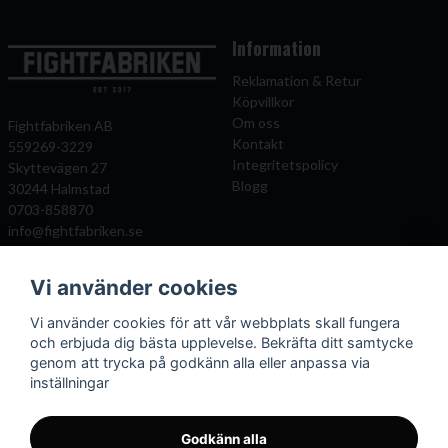
Information
Reklamation & Retur
Köpvillkor
Om oss
Fightfabriken AB
Kontakt
559269-3229
Integritetspolicy
Skyttevägen 27
Blogg
30244 Halmstad
0703-858870
info@fightfabriken.se
Vi använder cookies
Mitt konto
Populära katagorier
Vi använder cookies för att vår webbplats skall fungera
Önskelista
Boxningshandskar
och erbjuda dig bästa upplevelse. Bekräfta ditt samtycke
Logga in
Benskydd
genom att trycka på godkänn alla eller anpassa via
Registrera dig
Kampsportsskydd
inställningar
Glömt lösenord?
Kläder och väskor
Mittsar
Boxningssäckar
Godkänn alla