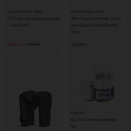
LEGACY FIGHT GEAR
RIVAL BOXING GEAR
X75 Elite Boxningshandskar
RFX-Guerrero Intelli-Shock
– Lila/Guld
Bag Gloves Cyber Edition
10oz
699,5 kr
2 649 kr
1 399 kr
FAIRTEX
BGV1 Boxningshandskar
Vit