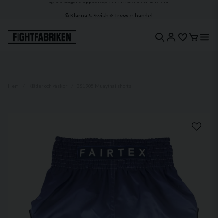
🔒 Klarna & Swish ⭐ Trygg e-handel
🚀 1–3 dagars leverans 🇸🇪 Svenskt lager
Hem
Kläder och väskor
BS1905 Muaythai shorts