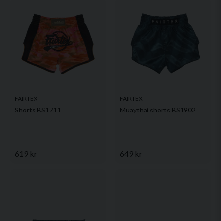
Ja, ni får publicera min fråga
FAIRTEX
FAIRTEX
Shorts BS1711
Muaythai shorts BS1902
Skicka fråga
619 kr
649 kr