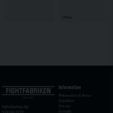
199 kr
Information
Reklamation & Retur
Köpvillkor
Om oss
Fightfabriken AB
Kontakt
559269-3229