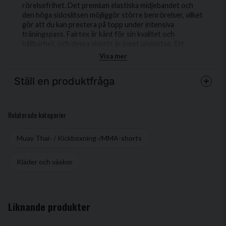
rörelsefrihet. Det premium elastiska midjebandet och
den höga sidoslitsen möjliggör större benrörelser, vilket
gör att du kan prestera på topp under intensiva
träningspass. Fairtex är känt för sin kvalitet och
hållbarhet, och dessa shorts är inget undantag. Ett
utmärkt tillskott till din
Visa mer
Ställ en produktfråga
question
Fråga oss något om denna produkten...
Relaterade kategorier
Muay Thai- / Kickboxning-/MMA-shorts
name
Kläder och väskor
Namn
email
Mejladress
Liknande produkter