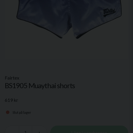
Fairtex
BS1905 Muaythai shorts
619 kr
Slut på lager
-
+
Lägg i varukorgen