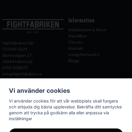
Information
Reklamation & Retur
Köpvillkor
Om oss
Fightfabriken AB
Kontakt
559269-3229
Integritetspolicy
Skyttevägen 27
Blogg
30244 Halmstad
0703-858870
info@fightfabriken.se
Vi använder cookies
Mitt konto
Populära katagorier
Vi använder cookies för att vår webbplats skall fungera
Önskelista
Boxningshandskar
och erbjuda dig bästa upplevelse. Bekräfta ditt samtycke
Logga in
Benskydd
genom att trycka på godkänn alla eller anpassa via
Registrera dig
Kampsportsskydd
inställningar
Glömt lösenord?
Kläder och väskor
Mittsar