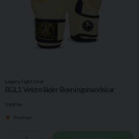
Legacy Fight Gear
BGL1 Velcro läder Boxningshandskar
1 499 kr
Slut på lager
-
+
Lägg i varukorgen