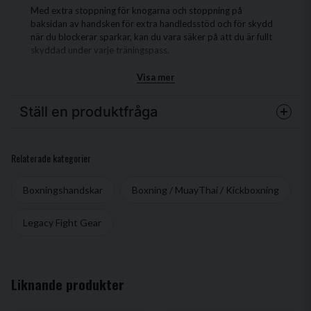
Med extra stoppning för knogarna och stoppning på
baksidan av handsken för extra handledsstöd och för skydd
när du blockerar sparkar, kan du vara säker på att du är fullt
skyddad under varje träningspass.
Tillverkade av högkvalitativt läder, som är känt för sin
Visa mer
hållbarhet och mjukhet, kan du vara säker på att dessa
handskar kommer att hålla länge och ge dig en utmärkt
Ställ en produktfråga
träning varje gång. Lädret formar sig efter dina händer och blir
bara bättre med tiden, vilket ger ökad komfort och en skön
passform.
question
Fråga oss något om denna produkten...
Relaterade kategorier
Så om du söker efter högkvalitativa boxningshandskar som
ger maximalt skydd och komfort under träningen, behöver du
Boxningshandskar
Boxning / MuayThai / Kickboxning
inte leta längre än Legacy Fight Gear BGL1! Beställ dina idag
och ta ditt träningspass till nästa nivå!
name
Legacy Fight Gear
Namn
email
Mejladress
Liknande produkter