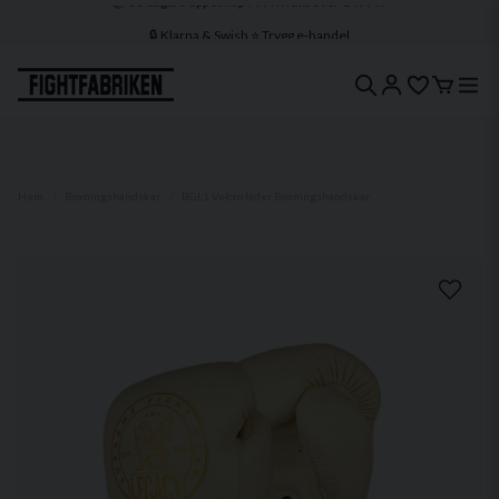
🔒 Klarna & Swish ⭐ Trygg e-handel
🚀 1–3 dagars leverans 🇸🇪 Svenskt lager
Hem
Boxningshandskar
BGL1 Velcro läder Boxningshandskar