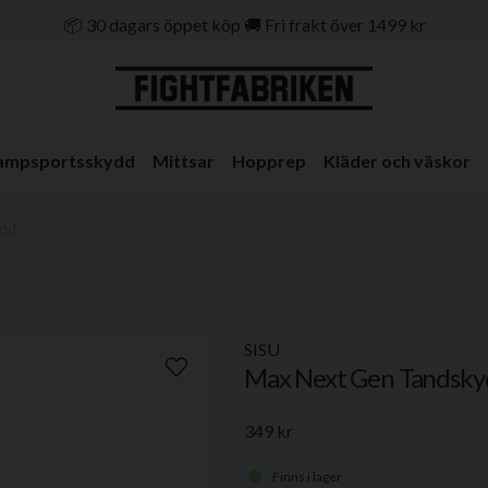
📦 30 dagars öppet köp 🚚 Fri frakt över 1499 kr
🔒 Klarna & Swish ⭐ Trygg e-handel
🚀 1–3 dagars leverans 🇸🇪 Svenskt lager
ampsportsskydd
Mittsar
Hopprep
Kläder och väskor
ydd
SISU
Max Next Gen Tandsky
349 kr
Finns i lager