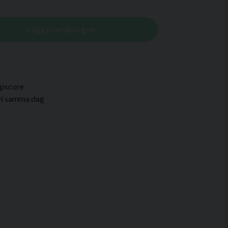
Lägg i varukorgen
Lipscore
 vi samma dag