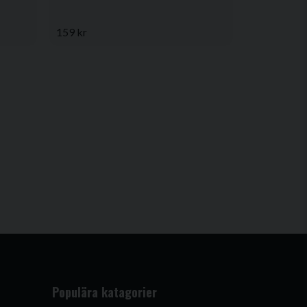
159 kr
Populära katagorier