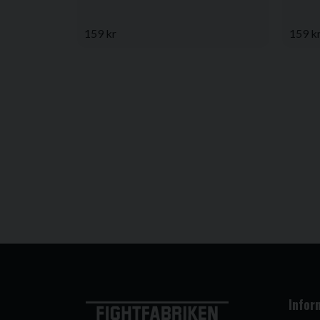
159 kr
159 k
Infor