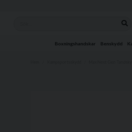
Sök...
Boxningshandskar
Benskydd
K
Hem
Kampsportsskydd
Max Next Gen Tandsk