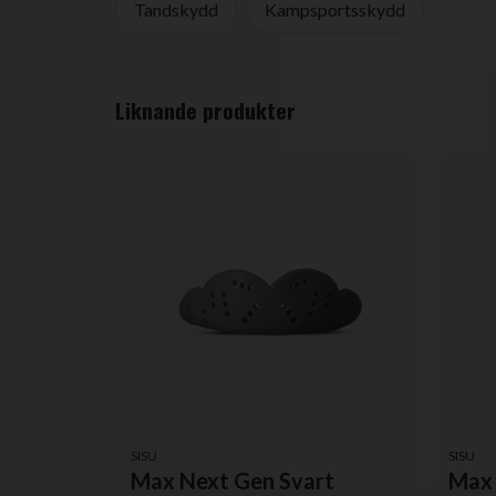
Tandskydd
Kampsportsskydd
name
Namn
Liknande produkter
Ja, ni får publicera min fråga
SISU
SISU
Max Next Gen Svart
Max 