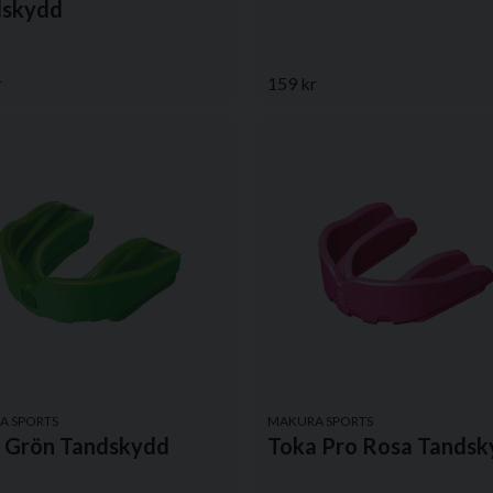
dskydd
r
159 kr
A SPORTS
MAKURA SPORTS
s Grön Tandskydd
Toka Pro Rosa Tands