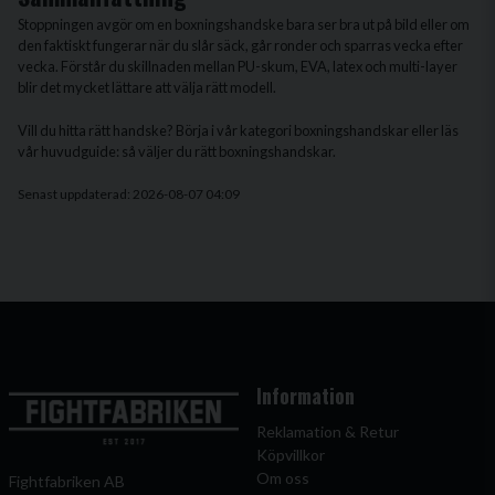
Stoppningen avgör om en boxningshandske bara ser bra ut på bild eller om
den faktiskt fungerar när du slår säck, går ronder och sparras vecka efter
vecka. Förstår du skillnaden mellan PU-skum, EVA, latex och multi-layer
blir det mycket lättare att välja rätt modell.
Vill du hitta rätt handske? Börja i vår kategori
boxningshandskar
eller läs
vår huvudguide:
så väljer du rätt boxningshandskar
.
Senast uppdaterad: 2026-08-07 04:09
Information
Reklamation & Retur
Köpvillkor
Om oss
Fightfabriken AB