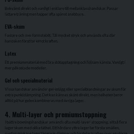
Bekvämt direkt och vanligt i enklare till mellanklasshandskar. Passar
lättare träning men tappar ofta spänst snabbare.
EVA-skum
Fastare och mer formstabilt. Tål mycket stryk och används ofta där
handsken först tar emot kraften.
Latex
Ett premiummaterial med bra stötupptagning och följsam känsla. Vanligt i
mer påkostade modeller.
Gel och specialmaterial
Vissa handskar använder gel-inlägg eller specialblandningar av skum för
extra punktdämpning. Det kan kännas skönt direkt, men helheten beror
alltid på hur gelen kombineras med övriga lager.
4. Multi-layer och premiumstoppning
I bättre boxningshandskar används ofta multi-layer-stoppning, alltså flera
lager skum med olika täthet. Ett hårdare yttre lager tar första smällen,
medan mjukare lager längre in dämpar och fördelar kraften över en större