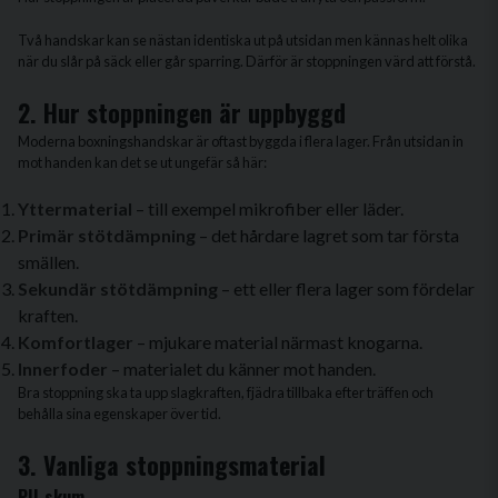
Två handskar kan se nästan identiska ut på utsidan men kännas helt olika
när du slår på säck eller går sparring. Därför är stoppningen värd att förstå.
2. Hur stoppningen är uppbyggd
Moderna boxningshandskar är oftast byggda i flera lager. Från utsidan in
mot handen kan det se ut ungefär så här:
Yttermaterial
– till exempel mikrofiber eller läder.
Primär stötdämpning
– det hårdare lagret som tar första
smällen.
Sekundär stötdämpning
– ett eller flera lager som fördelar
kraften.
Komfortlager
– mjukare material närmast knogarna.
Innerfoder
– materialet du känner mot handen.
Bra stoppning ska ta upp slagkraften, fjädra tillbaka efter träffen och
behålla sina egenskaper över tid.
3. Vanliga stoppningsmaterial
PU-skum