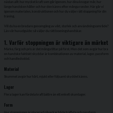
nästan allt: hur mycket kraft som går igenom, hur dina knogar mår, hur
länge handsken håller och hur den känns efter många ronder. Här går vi
igenom materialen, konstruktionen och hur du väljer rätt stoppning för din
träning.
Vill du ha en bredare genomgång av vikt, storlek och användningsområde?
Läs vår huvudguide:
så väljer du rätt boxningshandskar
.
1. Varför stoppningen är viktigare än märket
Märke, färg och pris är det många tittar på först. Men det som avgör hur bra
en handske faktiskt skyddar är kombinationen av material, lager, passform
och handledsstöd.
Material
Skummet avgör hur hårt, mjukt eller följsamt skyddet känns.
Lager
Flera lager kan fördela kraft bättre än ett enkelt skumlager.
Form
Hur stoppningen är placerad påverkar både träffyta och passform.