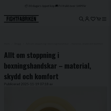
📦 30 dagars öppet köp 🚚 Fri frakt över 1499 kr
🔒 Klarna & Swish ⭐ Trygg e-handel
🚀 1–3 dagars leverans 🇸🇪 Svenskt lager
Hem
Blogg
Allt om stoppning i boxningshandskar – material, skydd och komfort
Allt om stoppning i
boxningshandskar – material,
skydd och komfort
Publicerad 2025-11-19 07:18 av