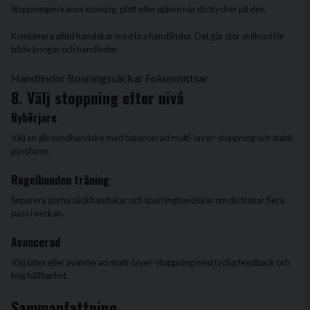
Stoppningen känns klumpig, platt eller ojämn när du trycker på den.
Kombinera alltid handskar med bra handlindor. Det gör stor skillnad för
både knogar och handleder.
Handlindor
Boxningssäckar
Fokusmittsar
8. Välj stoppning efter nivå
Nybörjare
Välj en allroundhandske med balanserad multi-layer-stoppning och stabil
passform.
Regelbunden träning
Separera gärna säckhandskar och sparringhandskar om du tränar flera
pass i veckan.
Avancerad
Välj latex eller avancerad multi-layer-stoppning med tydlig feedback och
hög hållbarhet.
Sammanfattning