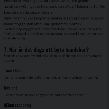
Feedback:
Hur mycket du känner av träffen genom
handsken. För mycket feedback kan slita på händerna, för lite
kan göra att du tappar känsla.
Sink:
Hur mycket knogarna sjunker in i stoppningen. Bra sink
känns tryggt utan att du slår igenom till botten.
Hårdare stoppning ger ofta mer feedback men kan kännas brutal på säck.
Mjukare stoppning är snällare mot knogarna men kan kännas svampig om
kvaliteten är låg.
7. När är det dags att byta handskar?
Stoppning bryts ner över tid, särskilt om du slår hårt på säck flera gånger i
veckan.
Tunn känsla
Handskarna känns betydligt tunnare över knogarna än när de var nya.
Mer ont
Du får mer ont i händer, knogar eller handleder efter passen.
Ojämn stoppning