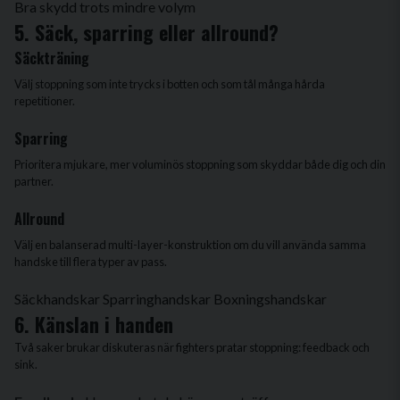
Bra skydd trots mindre volym
5. Säck, sparring eller allround?
Säckträning
Välj stoppning som inte trycks i botten och som tål många hårda
repetitioner.
Sparring
Prioritera mjukare, mer voluminös stoppning som skyddar både dig och din
partner.
Allround
Välj en balanserad multi-layer-konstruktion om du vill använda samma
handske till flera typer av pass.
Säckhandskar
Sparringhandskar
Boxningshandskar
6. Känslan i handen
Två saker brukar diskuteras när fighters pratar stoppning: feedback och
sink.