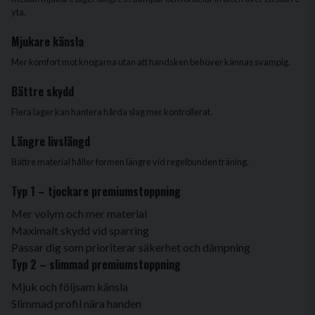
yta.
Mjukare känsla
Mer komfort mot knogarna utan att handsken behöver kännas svampig.
Bättre skydd
Flera lager kan hantera hårda slag mer kontrollerat.
Längre livslängd
Bättre material håller formen längre vid regelbunden träning.
Typ 1 – tjockare premiumstoppning
Mer volym och mer material
Maximalt skydd vid sparring
Passar dig som prioriterar säkerhet och dämpning
Typ 2 – slimmad premiumstoppning
Mjuk och följsam känsla
Slimmad profil nära handen